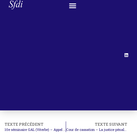
TEXTE PRÉCÉDENT
TEXTE SUIVANT
10e séminaire GAL (Viterbe) – Appel à communications
Cour de cassation – La justice pénale internationale : un modèle ou une illusion ?