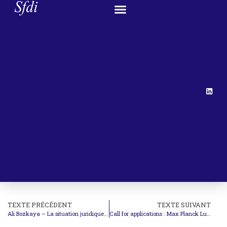
TEXTE PRÉCÉDENT
TEXTE SUIVANT
Ali Bozkaya – La situation juridique d’une entité étatique non-reconnue dans l’ordre international
Call for applications : Max Planck Luxembourg PhD Scholarships (2018)