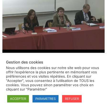
Le colloque annuel de la Société française pour le droit
Gestion des cookies
international, sur le thème de L’entreprise multinationale
Nous utilisons des cookies sur notre site web pour vous
et le droit international, a été organisé par l’Université
offrir l'expérience la plus pertinente en mémorisant vos
Paris 8. Il s’est tenu les 19-21 mai 2016 à Saint-Denis.
préférences et vos visites répétées. En cliquant sur
CONSULTEZ LE SITE INTERNET DU COLLOQUE
"Accepter", vous consentez à l'utilisation de TOUS les
cookies. Vous pouvez sinon paramétrer vos choix en
TÉLÉCHARGEZ LE PROGRAMME DU COLLOQUE
cliquant sur "Paramètrer"
Toutes les vidéos : Vidéos du jeudi […]
ACCEPTER
PARAMETRES
REFUSER
←
plus ancien