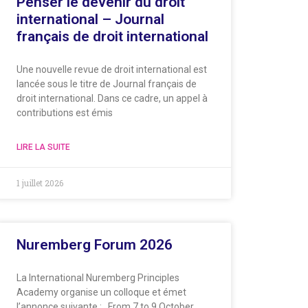
Penser le devenir du droit
international – Journal
français de droit international
Une nouvelle revue de droit international est
lancée sous le titre de Journal français de
droit international. Dans ce cadre, un appel à
contributions est émis
LIRE LA SUITE
1 juillet 2026
Nuremberg Forum 2026
La International Nuremberg Principles
Academy organise un colloque et émet
l’annonce suivante : From 7 to 9 October